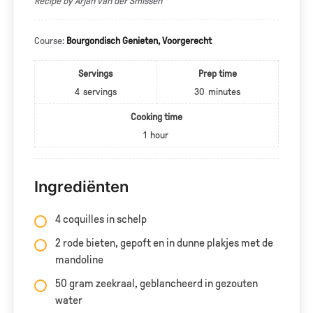
Recipe by Arjan van der Smissen
Course:
Bourgondisch Genieten, Voorgerecht
Servings
Prep time
4
servings
30
minutes
Cooking time
1
hour
Ingrediënten
4 coquilles in schelp
2 rode bieten, gepoft en in dunne plakjes met de
mandoline
50 gram zeekraal, geblancheerd in gezouten
water