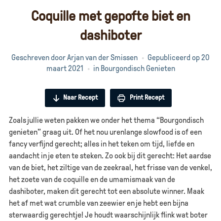
Coquille met gepofte biet en
dashiboter
Geschreven door
Arjan van der Smissen
Gepubliceerd op
20
maart 2021
in
Bourgondisch Genieten
Naar Recept
Print Recept
Zoals jullie weten pakken we onder het thema “Bourgondisch
genieten” graag uit. Of het nou urenlange slowfood is of een
fancy verfijnd gerecht; alles in het teken om tijd, liefde en
aandacht in je eten te steken. Zo ook bij dit gerecht: Het aardse
van de biet, het ziltige van de zeekraal, het frisse van de venkel,
het zoete van de coquille en de umamismaak van de
dashiboter, maken dit gerecht tot een absolute winner. Maak
het af met wat crumble van zeewier en je hebt een bijna
sterwaardig gerechtje! Je houdt waarschijnlijk flink wat boter