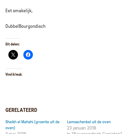
Eet smakelijk,
DubbelBourgondisch
Dit delen:
Vind ik leuk:
GERELATEERD
Sheikh el Mahshi (groente uit de
Lamsschenkel uit de oven
23 januari 2018
oven)
3 mei 2018
In "Bourgondisch Genieten"