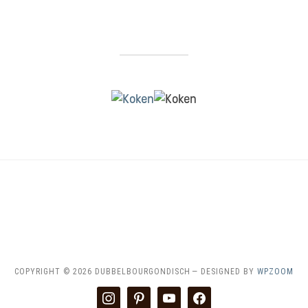
HOME
CONTACT & SAMENWERKEN
DISCLAIMER
RECEPTEN INDEX
COPYRIGHT © 2026 DUBBELBOURGONDISCH
— DESIGNED BY
WPZOOM
instagram
pinterest
youtube
facebook