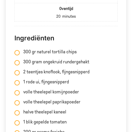
Oventijd
20
minutes
Ingrediënten
300 gr naturel tortilla chips
300 gram ongekruid rundergehakt
2 teentjes knoflook, fijngesnipperd
1 rode ui, fijngesnipperd
volle theelepel komijnpoeder
volle theelepel paprikapoeder
halve theelepel kaneel
1 blik gepelde tomaten
200 gr creme fraiche