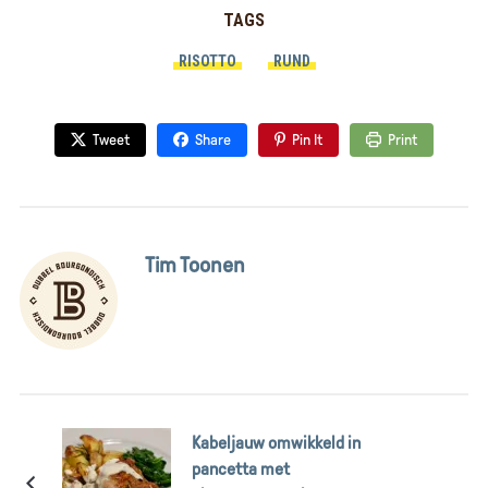
TAGS
RISOTTO
RUND
Tweet
Share
Pin It
Print
Tim Toonen
Kabeljauw omwikkeld in
pancetta met