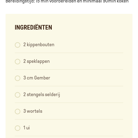
Bereidingstijd: 15 min voorbereiden en minimaal 90min koken
INGREDIËNTEN
2 kippenbouten
2 speklappen
3 cm Gember
2 stengels selderij
3 wortels
1 ui