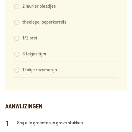
2 laurier blaadjes
theelepel peperkorrels
1/2 prei
3 takjes tijm
1 takje rozemarijn
AANWIJZINGEN
Snij alle groenten in grove stukken.