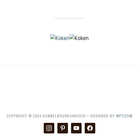
HOME
CONTACT & SAMENWERKEN
DISCLAIMER
RECEPTEN INDEX
COPYRIGHT © 2026 DUBBELBOURGONDISCH
— DESIGNED BY
WPZOOM
instagram
pinterest
youtube
facebook