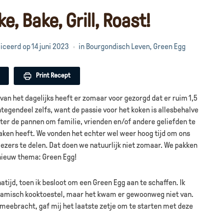
, Bake, Grill, Roast!
iceerd op
14 juni 2023
in
Bourgondisch Leven
,
Green Egg
Print Recept
 van het dagelijks heeft er zomaar voor gezorgd dat er ruim 1,5
integendeel zelfs, want de passie voor het koken is allesbehalve
er de pannen om familie, vrienden en/of andere geliefden te
maken heeft. We vonden het echter wel weer hoog tijd om ons
lezers te delen. Dat doen we natuurlijk niet zomaar. We pakken
dnieuw thema: Green Egg!
atijd, toen ik besloot om een Green Egg aan te schaffen. Ik
keramisch kooktoestel, maar het kwam er gewoonweg niet van.
 meebracht, gaf mij het laatste zetje om te starten met deze