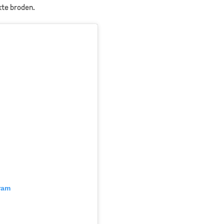
kte broden.
ram