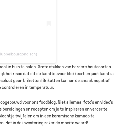
dubbelbourgondisch)
kool in huis te halen. Grote stukken van hardere houtsoorten
jk het risco dat dit de luchttoevoer blokkeert en juist lucht is
bsoluut geen briketten! Briketten kunnen de smaak negatief
te controleren in temperatuur.
 opgebouwd voor ons foodblog. Niet allemaal foto’s en video’s
e bereidingen en recepten om je te inspireren en verder te
ocht je twijfelen om in een keramische kamado te
en; Het is de investering zeker de moeite waard!