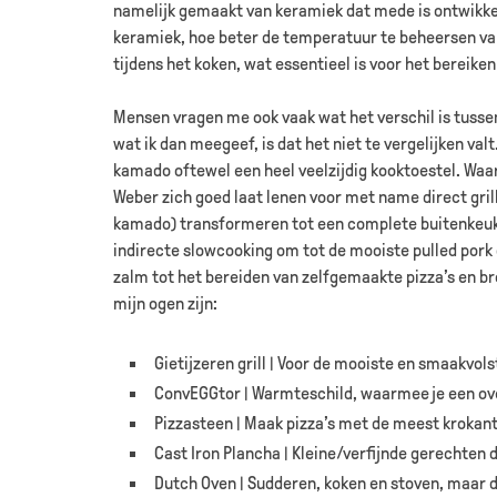
namelijk gemaakt van keramiek dat mede is ontwikkel
keramiek, hoe beter de temperatuur te beheersen val
tijdens het koken, wat essentieel is voor het bereike
Mensen vragen me ook vaak wat het verschil is tusse
wat ik dan meegeef, is dat het niet te vergelijken v
kamado oftewel een heel veelzijdig kooktoestel. Waa
Weber zich goed laat lenen voor met name direct grill
kamado) transformeren tot een complete buitenkeuken; 
indirecte slowcooking om tot de mooiste pulled pork 
zalm tot het bereiden van zelfgemaakte pizza’s en br
mijn ogen zijn:
Gietijzeren grill | Voor de mooiste en smaakvolste
ConvEGGtor | Warmteschild, waarmee je een ove
Pizzasteen | Maak pizza’s met de meest krokan
Cast Iron Plancha | Kleine/verfijnde gerechten d
Dutch Oven | Sudderen, koken en stoven, maar 