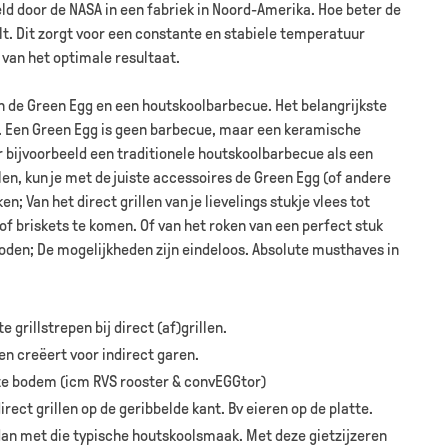
d door de NASA in een fabriek in Noord-Amerika. Hoe beter de
t. Dit zorgt voor een constante en stabiele temperatuur
n van het optimale resultaat.
n de Green Egg en een houtskoolbarbecue. Het belangrijkste
alt. Een Green Egg is geen barbecue, maar een keramische
r bijvoorbeeld een traditionele houtskoolbarbecue als een
en, kun je met de juiste accessoires de Green Egg (of andere
Van het direct grillen van je lievelings stukje vlees tot
of briskets te komen. Of van het roken van een perfect stuk
oden; De mogelijkheden zijn eindeloos. Absolute musthaves in
 grillstrepen bij direct (af)grillen.
n creëert voor indirect garen.
te bodem (icm RVS rooster & convEGGtor)
irect grillen op de geribbelde kant. Bv eieren op de platte.
dan met die typische houtskoolsmaak. Met deze gietzijzeren