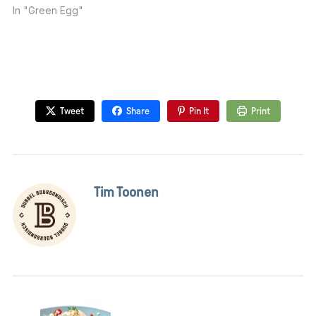
In "Green Egg"
Tweet
Share
Pin It
Print
Tim Toonen