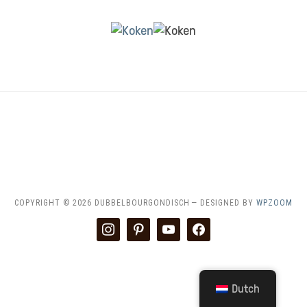
HOME
CONTACT & SAMENWERKEN
DISCLAIMER
RECEPTEN INDEX
COPYRIGHT © 2026 DUBBELBOURGONDISCH
— DESIGNED BY
WPZOOM
instagram
pinterest
youtube
facebook
Dutch