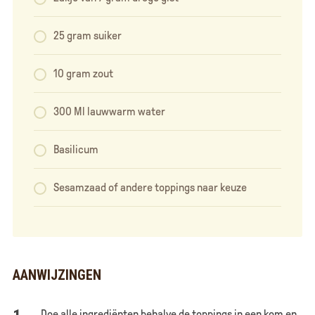
25 gram suiker
10 gram zout
300 Ml lauwwarm water
Basilicum
Sesamzaad of andere toppings naar keuze
AANWIJZINGEN
Doe alle ingrediënten behalve de toppings in een kom en