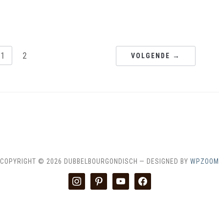
1
2
VOLGENDE →
ME
CONTACT & SAMENWERKEN
DISCLAIMER
RECEPTEN IN
COPYRIGHT © 2026 DUBBELBOURGONDISCH
— DESIGNED BY
WPZOOM
instagram
pinterest
youtube
facebook