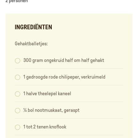
2 personen
INGREDIËNTEN
Gehaktballetjes:
300 gram ongekruid half om half gehakt
1 gedroogde rode chilipeper, verkruimeld
1 halve theelepel kaneel
¼ bol nootmuskaat, geraspt
1 tot 2 tenen knoflook