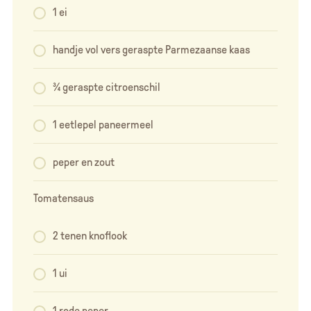
1 ei
handje vol vers geraspte Parmezaanse kaas
¾ geraspte citroenschil
1 eetlepel paneermeel
peper en zout
Tomatensaus
2 tenen knoflook
1 ui
1 rode peper