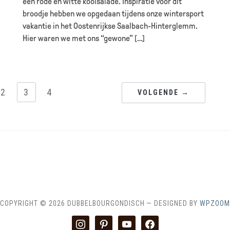
een rode en witte koolsalade. Inspiratie voor dit
broodje hebben we opgedaan tijdens onze wintersport
vakantie in het Oostenrijkse Saalbach-Hinterglemm.
Hier waren we met ons “gewone” […]
2
3
4
VOLGENDE →
ME
CONTACT & SAMENWERKEN
DISCLAIMER
RECEPTEN IN
COPYRIGHT © 2026 DUBBELBOURGONDISCH
— DESIGNED BY
WPZOOM
instagram
pinterest
youtube
facebook